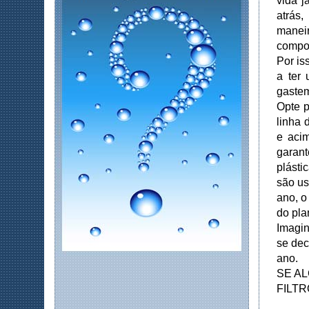
vida 
atrás,
maneir
compo
Por is
a ter
gastem
Opte p
linha 
e acim
garan
plásti
são us
ano, o
do pla
Imagin
se dec
ano.
SE A
FILT