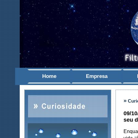
Home
Empresa
»
Curi
09/10
seu d
Enqua